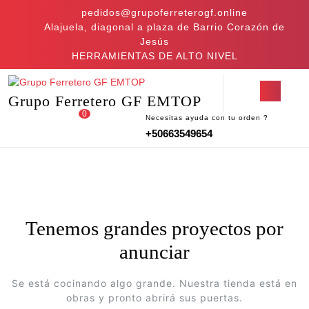
Saltar
pedidos@grupoferreterogf.online
al
Alajuela, diagonal a plaza de Barrio Corazón de
contenido
Jesús
Saltar
HERRAMIENTAS DE ALTO NIVEL
al
contenido
Botón
Grupo Ferretero GF EMTOP
de
0
apertu
Necesitas ayuda con tu orden ?
Acceder
carrito
+50663549654
/
de
Registro
la
compra
Tenemos grandes proyectos por
anunciar
Se está cocinando algo grande. Nuestra tienda está en
obras y pronto abrirá sus puertas.