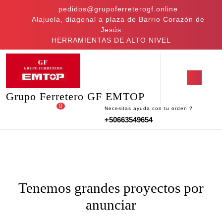
Saltar
pedidos@grupoferreterogf.online
al
Alajuela, diagonal a plaza de Barrio Corazón de
contenido
Jesús
Saltar
HERRAMIENTAS DE ALTO NIVEL
al
contenido
Botón
de
Grupo Ferretero GF EMTOP
apertu
0
Necesitas ayuda con tu orden ?
Acceder
carrito
+50663549654
/
de
Registro
la
compra
Tenemos grandes proyectos por
anunciar